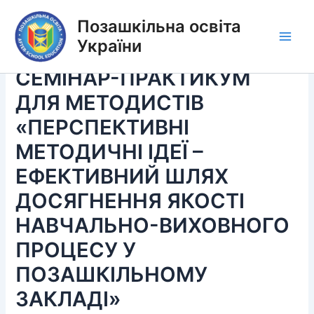
Перейти
Позашкільна освіта
до
вмісту
України
Main
СЕМІНАР-ПРАКТИКУМ
Men
ДЛЯ МЕТОДИСТІВ
«ПЕРСПЕКТИВНІ
МЕТОДИЧНІ ІДЕЇ –
ЕФЕКТИВНИЙ ШЛЯХ
ДОСЯГНЕННЯ ЯКОСТІ
НАВЧАЛЬНО-ВИХОВНОГО
ПРОЦЕСУ У
ПОЗАШКІЛЬНОМУ
ЗАКЛАДІ»