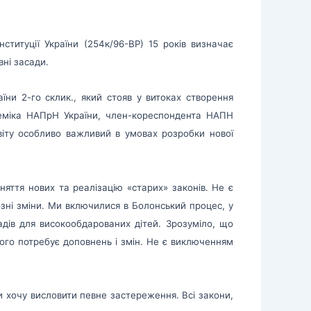
ституції України (254к/96-ВР) 15 років визначає
вні засади.
ни 2-го склик., який стояв у витоках створення
адеміка НАПрН України, член-кореспондента НАПН
іту особливо важливий в умовах розробки нової
няття нових та реалізацію «старих» законів. Не є
озні зміни. Ми включилися в Болонський процес, у
ладів для високообдарованих дітей. Зрозуміло, що
цього потребує доповнень і змін. Не є виключенням
чи хочу висловити певне застереження. Всі закони,