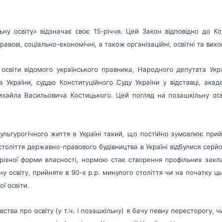
ну освіту» відзначає своє 15-річчя. Цей Закон відповідно до Кон
равові, соціально-економічні, а також організаційні, освітні та вихо
світи відомого українського правника, Народного депутата Украї
а України, суддю Конституційного Суду України у відставці, ак
хайла Васильовича Костицького. Цей погляд на позашкільну осв
культурогічного життя в Україні такий, що постійно зумовлює прий
толіття державно-правового будівництва в Україні відбулися серй
в різної форми власності, нормою стає створення профільних зак
ну освіту, прийняте в 90-х р.р. минулого століття чи на початку 
ї освіти.
вства про освіту (у т.ч. і позашкільну) я бачу певну пересторогу, 