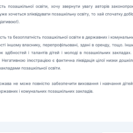
ість позашкільної освіти, хочу звернути увагу авторів законопр
дуже хочеться зліквідувати позашкільну освіту, то хай спочатку доб’є
іативою!).
ість та безоплатність позашкільної освіти в державних і комуналь
сті іншому власнику, перепрофільовані, здані в оренду, тощо. Ін
к здібностей і талантів дітей і молоді в позашкільних заклада
. Негативною ілюстрацією є фактична ліквідація цілої низки дошк
закладами позашкільної освіти.
ржава не може повністю забезпечити виховання і навчання дітей
 державних і комунальних позашкільних закладів.