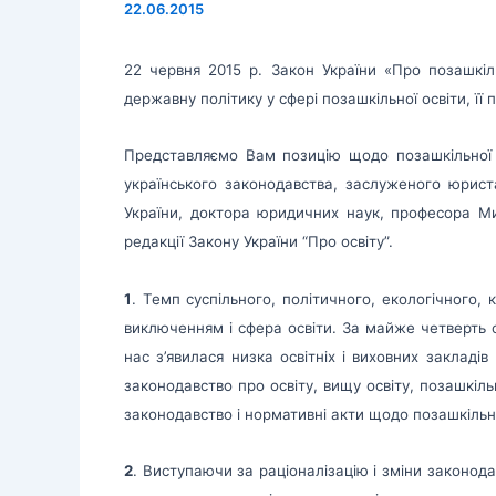
22.06.2015
22 червня 2015 р. Закон України «Про позашкіль
державну політику у сфері позашкільної освіти, її п
Представляємо Вам позицію щодо позашкільної о
українського законодавства, заслуженого юрист
України, доктора юридичних наук, професора Ми
редакції Закону України “Про освіту”.
1
. Темп суспільного, політичного, екологічного, 
виключенням і сфера освіти. За майже четверть с
нас з’явилася низка освітніх і виховних закладі
законодавство про освіту, вищу освіту, позашкіль
законодавство і нормативні акти щодо позашкільно
2
. Виступаючи за раціоналізацію і зміни законода