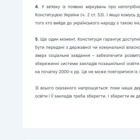
4
. У зв’язку із появою міркувань про непотрібн
Конституцією України (ч. 2 ст. 53). І якщо комусь 
того хто вийде до українського народу з такою ініц
5
. Ще один момент. Конституція гарантує доступн
бути передані з державної чи комунальної власно
зверх соціальне завдання – забезпечити розвито
збереженні системи закладів позашкільної освіти
на початку 2000-х рр. Це не може повторитися із 
Зі всього сказаного напрошується: поки наша де
освіти і її закладів треба зберегти. І зберегти як