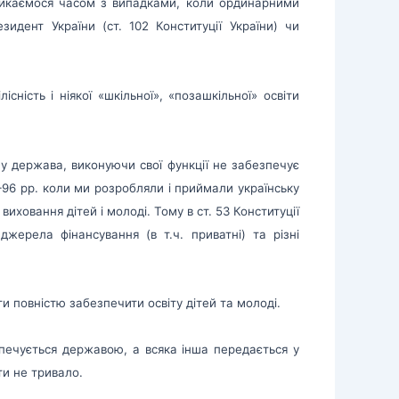
стикаємося часом з випадками, коли ординарними
идент України (ст. 102 Конституції України) чи
сність і ніякої «шкільної», «позашкільної» освіти
му держава, виконуючи свої функції не забезпечує
–96 рр. коли ми розробляли і приймали українську
иховання дітей і молоді. Тому в ст. 53 Конституції
жерела фінансування (в т.ч. приватні) та різні
ги повністю забезпечити освіту дітей та молоді.
зпечується державою, а всяка інша передається у
ти не тривало.