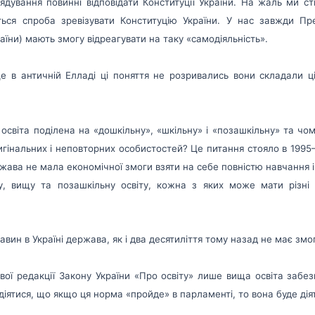
рядування повинні відповідати Конституції України. На жаль ми 
ся спроба зревізувати Конституцію України. У нас завжди През
країни) мають змогу відреагувати на таку «самодіяльність».
е в античній Елладі ці поняття не розривались вони складали цілі
 освіта поділена на «дошкільну», «шкільну» і «позашкільну» та чо
ригінальних і неповторних особистостей? Це питання стояло в 1995
ава не мала економічної змоги взяти на себе повністю навчання і в
ну, вищу та позашкільну освіту, кожна з яких може мати різні д
авин в Україні держава, як і два десятиліття тому назад не має змо
ової редакції Закону України «Про освіту» лише вища освіта забе
діятися, що якщо ця норма «пройде» в парламенті, то вона буде дія