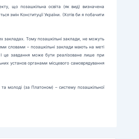
оекту, що позашкільна освіта (як вид) визначена
ться змін Конституції України. (Хотів би я побачити
них закладах. Тому позашкільні заклади, не можуть
шими словами – позашкільні заклади мають на меті
х. І це завдання може бути реалізоване лише при
ільних установ органами місцевого самоврядування
 та молоді (за Платоном) – систему позашкільної