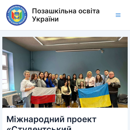
Перейти
Позашкільна освіта
до
вмісту
України
Main
Men
Міжнародний проект
«Студентський