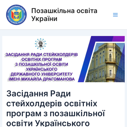
Перейти
Позашкільна освіта
до
вмісту
України
Main
Men
Засідання Ради
стейхолдерів освітніх
програм з позашкільної
освіти Українського