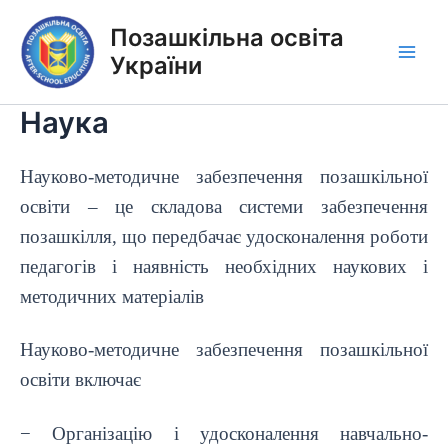
Перейти
Позашкільна освіта
до
вмісту
України
Main
Men
Наука
Науково-методичне забезпечення позашкільної
освіти – це складова системи забезпечення
позашкілля, що передбачає удосконалення роботи
педагогів і наявність необхідних наукових і
методичних матеріалів
Науково-методичне забезпечення позашкільної
освіти включає
− Організацію і удосконалення навчально-