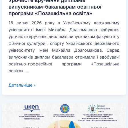
випускникам-бакалаврам освітньої
програми «Позашкільна освіта»
15 липня 2026 року в Українському державному
університеті імені Михайла Драгоманова відбулося
урочисте вручення дипломів випускникам факультету
фізичної культури і спорту Українського державного
університету імені Михайла Драгоманова. Серед
випускників диплом бакалавра отримали і здобувачі
освітньо-професійної програми «Позашкільна
освіта». …
Урочисте
Детальніше »
вручення
дипломів
випускникам-
бакалаврам
освітньої
програми