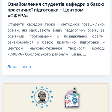
Ознайомлення студентів кафедри з базою
практичної підготовки – Центром
«СФЕРА»
Студенти кафедри теорії і методики позашкільної
освіти, які здобувають вищу педагогічну освіту за
освітніми програмами з позашкільної освіти,
ознайомилися з базою практичної підготовки –
Центром науково-технічної творчості молоді
«СФЕРА» Оболонського району м. Києва. …
Ознайомлення
Детальніше »
студентів
кафедри
з
базою
практичної
підготовки
–