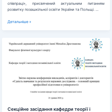
співпраці», присвячений актуальним питанням
розвитку позашкільної освіти України та Польщі. …
Міжнародний
Детальніше »
вебінар
«Позашкільна
освіта
України
і
Польщі:
розвиток
співпраці»
Секційне засідання кафедри теорії і