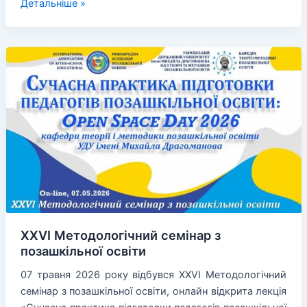
Засідання
Детальніше »
Ради
стейкхолдерів
освітніх
програм
з
позашкільної
освіти
ХХVI Методологічний семінар з
позашкільної освіти
07 травня 2026 року відбувся ХХVI Методологічний
семінар з позашкільної освіти, онлайн відкрита лекція