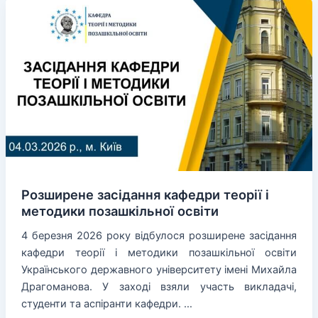
між
кафедрою
теорії
і
методики
позашкільної
освіти
УДУ
імені
Михайла
Драгоманова
та
Розширене засідання кафедри теорії і
Ліцеєм
методики позашкільної освіти
№
4 березня 2026 року відбулося розширене засідання
142
кафедри теорії і методики позашкільної освіти
м.
Українського державного університету імені Михайла
Києва
Драгоманова. У заході взяли участь викладачі,
студенти та аспіранти кафедри. …