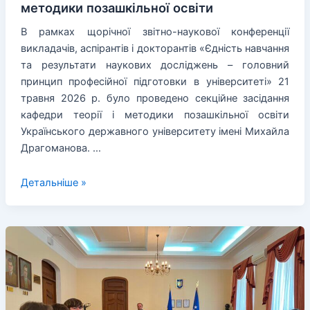
методики позашкільної освіти
В рамках щорічної звітно-наукової конференції
викладачів, аспірантів і докторантів «Єдність навчання
та результати наукових досліджень – головний
принцип професійної підготовки в університеті» 21
травня 2026 р. було проведено секційне засідання
кафедри теорії і методики позашкільної освіти
Українського державного університету імені Михайла
Драгоманова. …
Секційне
Детальніше »
засідання
кафедри
теорії
і
методики
позашкільної
освіти