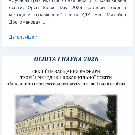
«Сучасна практика підготовки педагогів позашкільної
освіти: Open Space Day 2026 кафедри теорії і
методики позашкільної освіти УДУ імені Михайла
Драгоманова». …
ХХVI
Детальніше »
Методологічний
семінар
з
позашкільної
освіти