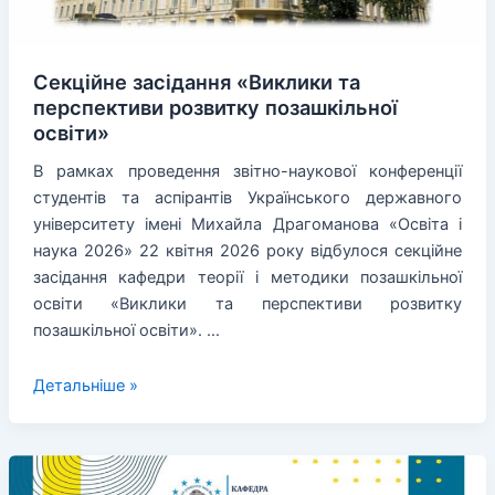
Секційне засідання «Виклики та
перспективи розвитку позашкільної
освіти»
В рамках проведення звітно-наукової конференції
студентів та аспірантів Українського державного
університету імені Михайла Драгоманова «Освіта і
наука 2026» 22 квітня 2026 року відбулося секційне
засідання кафедри теорії і методики позашкільної
освіти «Виклики та перспективи розвитку
позашкільної освіти». …
Секційне
Детальніше »
засідання
«Виклики
та
перспективи